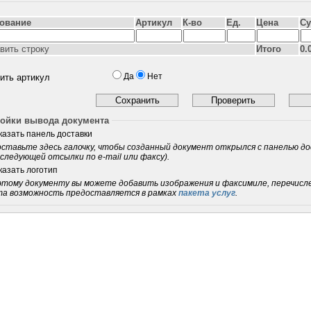
ование
Артикул
К-во
Ед.
Цена
С
вить строку
Итого
0.
Да
Нет
ить артикул
ойки вывода документа
казать панель доставки
ставьте здесь галочку, чтобы созданный документ открылся с панелью доста
следующей отсылки по e-mail или факсу).
казать логотип
этому документу вы можете добавить изображения и факсимиле, перечисл
а возможность предоставляется в рамках
пакета услуг
.