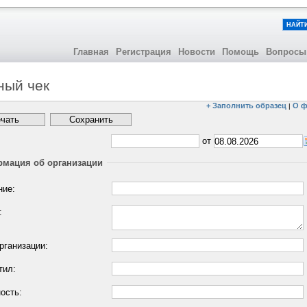
НАЙТ
Главная
Регистрация
Новости
Помощь
Вопросы
ный чек
+ Заполнить образец
О ф
|
от
мация об организации
ние:
:
рганизации:
тил:
ость: