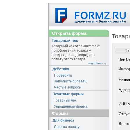
Открыта форма:
Товар
Товарный чек
Товарный чек отражает факт
приобретения товара у
продавца и подтверждает
оплату этого товара.
Чек №
подробнее »
Инфор
Действия
Проверить
Назва
Заполнить образец
Частые вопросы
Адрес
Печатные формы
Товарный чек
ИНН о
Упрощенная форма
Формы
Отпус
Для бизнеса
Должн
Счет на оплату