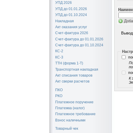
УПД 2026
УПД до 01.01.2026
Наимен
УПД до 01.10.2024
Доба
Накладная
Акт оказания услуг
Вывод
Счет-фактура 2026
Счет-фактура до 01.01.2026
Счет-фактура до 01.10.2024
КС-2
Настр
КС-3
по
По
ТТН (форма 1-Т)
по
Транспортная накладная
по
Акт списания товаров
К 
Акт сверки расчетов
Эт
ПКО
РКО
Платежное поручение
Платежка (налог)
Платежное требование
Взнос наличными
Товарный чек