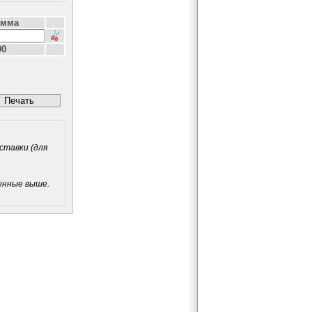
умма
00
вки (для
енные выше.