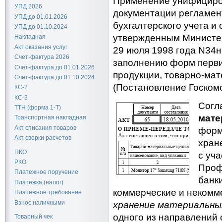
Применение унифициро
УПД 2026
документации регламен
УПД до 01.01.2026
бухгалтерского учета и
УПД до 01.10.2024
утвержденным Министе
Накладная
Акт оказания услуг
29 июля 1998 года N34н
Счет-фактура 2026
заполнению форм перви
Счет-фактура до 01.01.2026
продукции, товарно-ма
Счет-фактура до 01.10.2024
(Постановление Госкомст
КС-2
КС-3
Согл
ТТН (форма 1-Т)
мате
Транспортная накладная
Акт списания товаров
фор
Акт сверки расчетов
хран
ПКО
с уч
РКО
Проф
Платежное поручение
банк
Платежка (налог)
коммерческие и некомм
Платежное требование
Взнос наличными
хранение материальны
одного из направлений 
Товарный чек