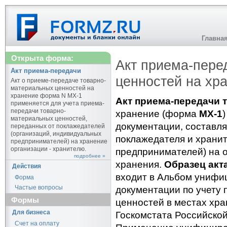
Главна
Открыта форма:
Акт приема-пере
Акт приема-передачи
ценностей на хр
Акт о приеме-передаче товарно-
материальных ценностей на
хранение форма N МХ-1
Акт приема-передачи 
применяется для учета приема-
передачи товарно-
хранение (форма
МХ-1
материальных ценностей,
документации, состав
переданных от поклажедателей
(организаций, индивидуальных
поклажедателя и хранит
предпринимателей) на хранение
организации - хранителю.
предпринимателей) на о
подробнее »
хранения.
Образец акт
Действия
входит в Альбом унифи
Форма
Частые вопросы
документации по учету 
Формы
ценностей в местах хр
Для бизнеса
Госкомстата Российской
Счет на оплату