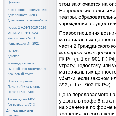
Ценники
этом заключается на оп
Непрофессиональными х
Доверенность (получение)
Доверенность (ген.)
театры, образовательны
Доверенность автомобиль
учреждения, осуществл
Форма 2-НДФЛ 2025-2026
Правоотношения возни
Форма 2-НДФЛ 2023
Уведомление УСН
материальных ценносте
Регистрация ИП 2022
части 2 Гражданского к
Письмо
материальных ценнос
Договор
ГК РФ (п. 1 ст. 901 ГК Р
Командировочное
утрату, недостачу или 
Путевой лист автомобиля
материальных ценносте
Авансовый отчет
убытки, если законом и
Приказ о приеме
393, п.1 ст. 902 ГК РФ).
Приказ об увольнении
Приказ об отпуске
Цена передаваемого на
Акт передачи МХ-1
указать в графе 8 акта
Акт возврата МХ-3
на хранение по форме М
Для частных лиц
хранения по соглашени