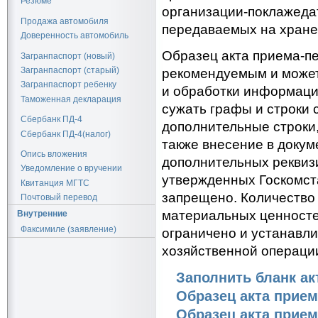
Резюме
организации-поклажеда
Продажа автомобиля
передаваемых на хране
Доверенность автомобиль
Образец акта приема-п
Загранпаспорт (новый)
Загранпаспорт (старый)
рекомендуемым и может
Загранпаспорт ребенку
и обработки информаци
Таможенная декларация
сужать графы и строки 
Сбербанк ПД-4
дополнительные строки,
Сбербанк ПД-4(налог)
также внесение в докум
Опись вложения
дополнительных реквиз
Уведомление о вручении
утвержденных Госкомст
Квитанция МГТС
запрещено. Количество
Почтовый перевод
материальных ценносте
Внутренние
Факсимиле (заявление)
ограничено и устанавли
хозяйственной операци
Заполнить бланк ак
Образец акта прием
Образец акта приема