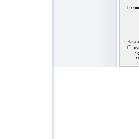
Прочие
Настр
по
По
по