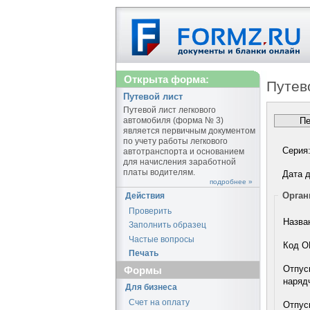
Открыта форма:
Путев
Путевой лист
Путевой лист легкового
автомобиля (форма № 3)
является первичным документом
по учету работы легкового
Серия
автотранспорта и основанием
для начисления заработной
платы водителям.
Дата д
подробнее »
Орган
Действия
Проверить
Назва
Заполнить образец
Частые вопросы
Код О
Печать
Отпус
Формы
наряд
Для бизнеса
Счет на оплату
Отпус