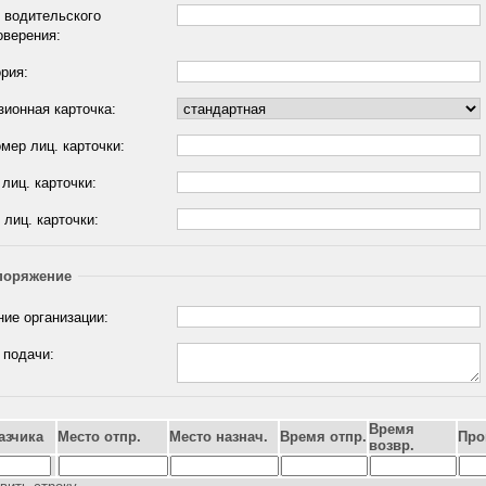
 водительского
оверения:
рия:
зионная карточка:
омер лиц. карточки:
лиц. карточки:
лиц. карточки:
поряжение
ние организации:
 подачи:
Время
азчика
Место отпр.
Место назнач.
Время отпр.
Про
возвр.