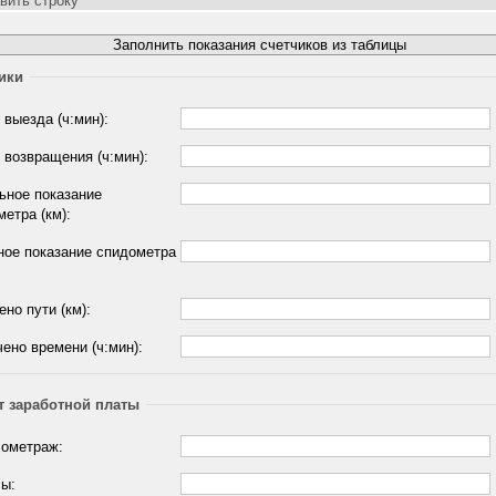
вить строку
ики
выезда (ч:мин):
 возвращения (ч:мин):
ьное показание
етра (км):
ное показание спидометра
но пути (км):
ено времени (ч:мин):
т заработной платы
лометраж:
сы: