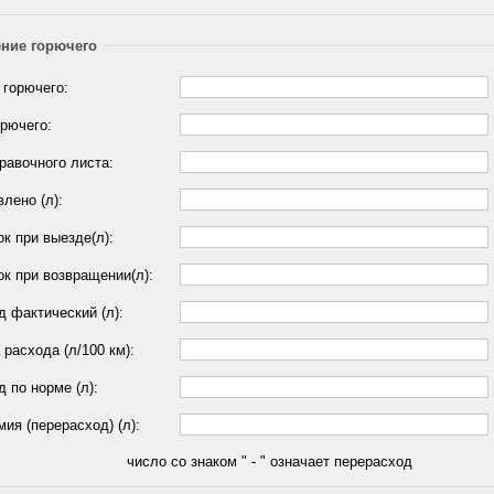
ние горючего
 горючего:
орючего:
равочного листа:
лено (л):
к при выезде(л):
ок при возвращении(л):
 фактический (л):
расхода (л/100 км):
 по норме (л):
ия (перерасход) (л):
число со знаком " - " означает перерасход