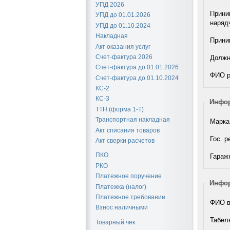
УПД 2026
Прини
УПД до 01.01.2026
наряд
УПД до 01.10.2024
Накладная
Прини
Акт оказания услуг
Счет-фактура 2026
Должн
Счет-фактура до 01.01.2026
ФИО р
Счет-фактура до 01.10.2024
КС-2
КС-3
Инфор
ТТН (форма 1-Т)
Транспортная накладная
Марка
Акт списания товаров
Гос. р
Акт сверки расчетов
ПКО
Гараж
РКО
Платежное поручение
Инфор
Платежка (налог)
Платежное требование
ФИО в
Взнос наличными
Табел
Товарный чек