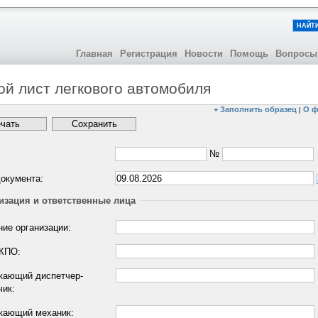
НАЙТ
Главная
Регистрация
Новости
Помощь
Вопросы
ой лист легкового автомобиля
+ Заполнить образец
О ф
|
№
:
окумента:
изация и ответственные лица
ние организации:
КПО:
кающий диспетчер-
чик:
кающий механик: