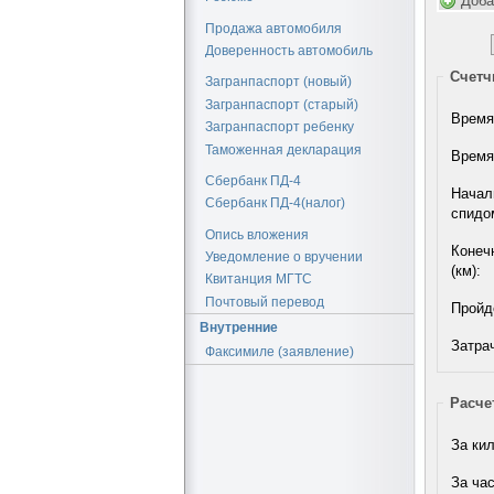
Доба
Продажа автомобиля
Доверенность автомобиль
Счетч
Загранпаспорт (новый)
Загранпаспорт (старый)
Время 
Загранпаспорт ребенку
Таможенная декларация
Время
Сбербанк ПД-4
Начал
Сбербанк ПД-4(налог)
спидом
Опись вложения
Конеч
Уведомление о вручении
(км):
Квитанция МГТС
Почтовый перевод
Пройде
Внутренние
Затрач
Факсимиле (заявление)
Расче
За ки
За ча