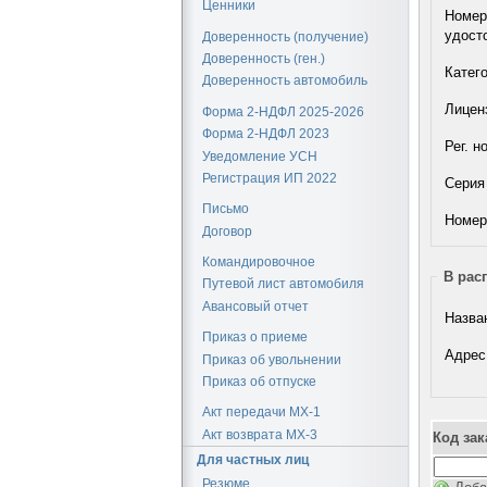
Ценники
Номер
удост
Доверенность (получение)
Доверенность (ген.)
Катего
Доверенность автомобиль
Лицен
Форма 2-НДФЛ 2025-2026
Форма 2-НДФЛ 2023
Рег. н
Уведомление УСН
Регистрация ИП 2022
Серия 
Письмо
Номер 
Договор
Командировочное
В рас
Путевой лист автомобиля
Авансовый отчет
Назва
Приказ о приеме
Адрес
Приказ об увольнении
Приказ об отпуске
Акт передачи МХ-1
Акт возврата МХ-3
Код зак
Для частных лиц
Резюме