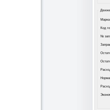
Движе
Марка
Код г
№ зап
Заправ
Остато
Остат
Расход
Норма 
Расход
Эконом