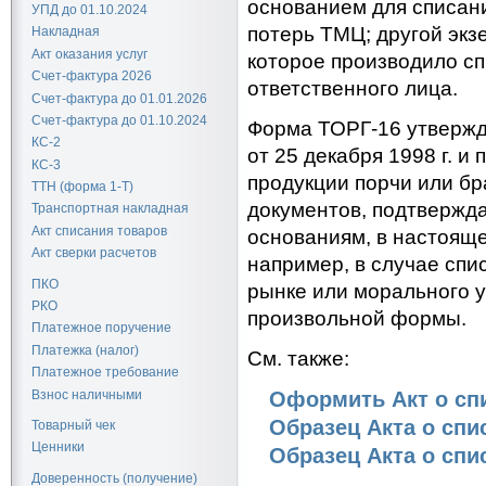
основанием для списан
УПД до 01.10.2024
потерь ТМЦ; другой экз
Накладная
Акт оказания услуг
которое производило сп
Счет-фактура 2026
ответственного лица.
Счет-фактура до 01.01.2026
Счет-фактура до 01.10.2024
Форма ТОРГ-16 утвержд
КС-2
от 25 декабря 1998 г. и
КС-3
продукции порчи или б
ТТН (форма 1-Т)
документов, подтвержд
Транспортная накладная
Акт списания товаров
основаниям, в настояще
Акт сверки расчетов
например, в случае спи
ПКО
рынке или морального у
РКО
произвольной формы.
Платежное поручение
Платежка (налог)
См. также:
Платежное требование
Оформить Акт о сп
Взнос наличными
Образец Акта о спис
Товарный чек
Ценники
Образец Акта о спис
Доверенность (получение)