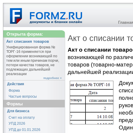
Главна
Открыта форма:
Акт о списании т
Акт списания товаров
Унифицированная форма №
Акт о списании товар
ТОРГ-16 применяется при
оформлении возникающей по
возникающей по различ
тем или иным причинам порчи,
товаров (товарно-матер
потери качества товаров, не
подлежащих дальнейшей
дальнейшей реализаци
реализации
подробнее »
Докум
Действия
спис
Форма
Частые вопросы
полн
Формы
руко
Для бизнеса
необ
Счет на оплату
пред
УПД 2026
Один
УПД до 01.01.2026