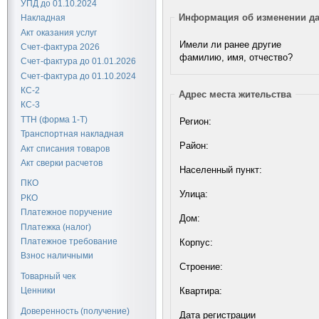
УПД до 01.10.2024
Информация об изменении д
Накладная
Акт оказания услуг
Имели ли ранее другие
Счет-фактура 2026
фамилию, имя, отчество?
Счет-фактура до 01.01.2026
Счет-фактура до 01.10.2024
КС-2
Адрес места жительства
КС-3
ТТН (форма 1-Т)
Регион:
Транспортная накладная
Район:
Акт списания товаров
Акт сверки расчетов
Населенный пункт:
ПКО
Улица:
РКО
Платежное поручение
Дом:
Платежка (налог)
Платежное требование
Корпус:
Взнос наличными
Строение:
Товарный чек
Квартира:
Ценники
Доверенность (получение)
Дата регистрации