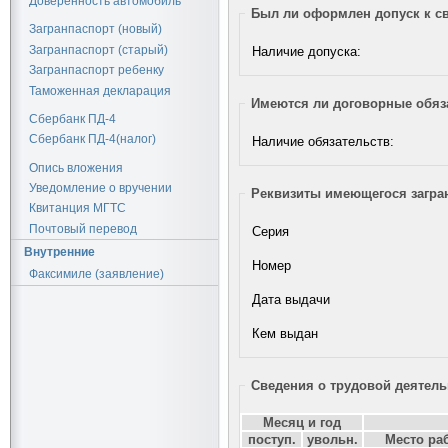
Доверенность автомобиль
Был ли оформлен допуск к с
Загранпаспорт (новый)
Загранпаспорт (старый)
Наличие допуска:
Загранпаспорт ребенку
Таможенная декларация
Имеются ли договорные обяз
Сбербанк ПД-4
Сбербанк ПД-4(налог)
Наличие обязательств:
Опись вложения
Уведомление о вручении
Реквизиты имеющегося загран
Квитанция МГТС
Почтовый перевод
Серия
Внутренние
Номер
Факсимиле (заявление)
Дата выдачи
Кем выдан
Сведения о трудовой деятельн
Месяц и год
поступ.
увольн.
Место ра