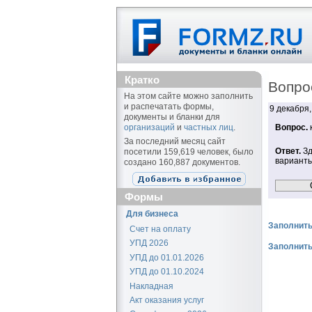
Кратко
Вопро
На этом сайте можно заполнить
и распечатать формы,
9 декабря,
документы и бланки для
организаций
и
частных лиц
.
Вопрос.
к
За последний месяц сайт
Ответ.
Зд
посетили 159,619 человек, было
варианты
создано 160,887 документов.
Формы
Для бизнеса
Заполнить
Счет на оплату
УПД 2026
Заполнить
УПД до 01.01.2026
УПД до 01.10.2024
Накладная
Акт оказания услуг