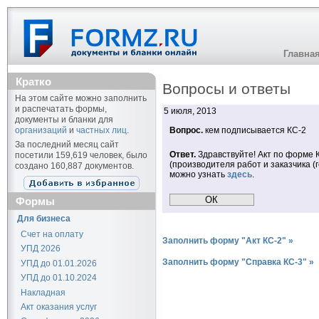
Главна
Кратко
Вопросы и ответы
На этом сайте можно заполнить
и распечатать формы,
5 июля, 2013
документы и бланки для
организаций
и
частных лиц
.
Вопрос.
кем подписывается КС-2
За последний месяц сайт
Ответ.
Здравствуйте! Акт по форме
посетили 159,619 человек, было
(производителя работ и заказчика 
создано 160,887 документов.
можно узнать
здесь
.
Формы
Для бизнеса
Счет на оплату
Заполнить форму "Акт КС-2" »
УПД 2026
Заполнить форму "Справка КС-3" »
УПД до 01.01.2026
УПД до 01.10.2024
Накладная
Акт оказания услуг