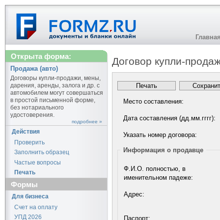
Главна
Открыта форма:
Договор купли-прода
Продажа (авто)
Договоры купли-продажи, мены,
дарения, аренды, залога и др. с
автомобилем могут совершаться
в простой письменной форме,
Место составления:
без нотариального
удостоверения.
Дата составления (дд.мм.гггг):
подробнее »
Действия
Указать номер договора:
Проверить
Информация о продавце
Заполнить образец
Частые вопросы
Ф.И.О. полностью, в
Печать
именительном падеже:
Формы
Адрес:
Для бизнеса
Счет на оплату
УПД 2026
Паспорт: