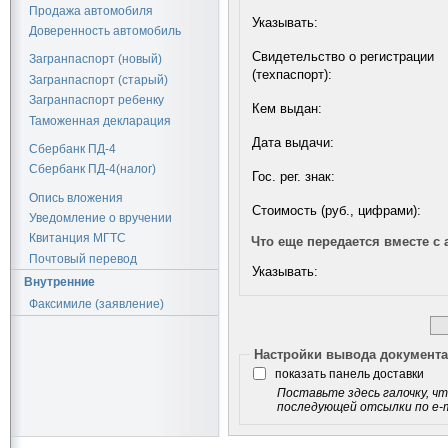
Продажа автомобиля
Указывать:
Доверенность автомобиль
Cвидетельство о регистрации
Загранпаспорт (новый)
(техпаспорт):
Загранпаспорт (старый)
Загранпаспорт ребенку
Кем выдан:
Таможенная декларация
Дата выдачи:
Сбербанк ПД-4
Сбербанк ПД-4(налог)
Гос. рег. знак:
Опись вложения
Стоимость (руб., цифрами):
Уведомление о вручении
Квитанция МГТС
Что еще передается вместе с
Почтовый перевод
Указывать:
Внутренние
Факсимиле (заявление)
Настройки вывода документ
показать панель доставки
Поставьте здесь галочку, чт
последующей отсылки по e-ma