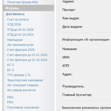
падеже:
Печатная форма М2а
Формы
Паспорт:
Для бизнеса
Кем выдан:
Счет на оплату
УПД 2026
Дата выдачи:
УПД до 01.01.2026
УПД до 01.10.2024
Информация об организации
Накладная
Акт оказания услуг
Название:
Счет-фактура 2026
Счет-фактура до 01.01.2026
ИНН:
Счет-фактура до 01.10.2024
КС-2
КПП:
КС-3
Адрес:
ТТН (форма 1-Т)
Транспортная накладная
Акт списания товаров
Руководитель:
Акт сверки расчетов
Главный бухгалтер:
ПКО
РКО
Платежное поручение
Банковские реквизиты орган