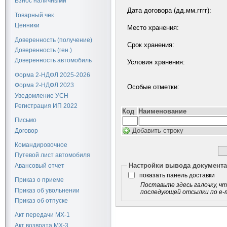
Взнос наличными
Дата договора (дд.мм.гггг):
Товарный чек
Ценники
Место хранения:
Доверенность (получение)
Срок хранения:
Доверенность (ген.)
Доверенность автомобиль
Условия хранения:
Форма 2-НДФЛ 2025-2026
Форма 2-НДФЛ 2023
Особые отметки:
Уведомление УСН
Регистрация ИП 2022
Код
Наименование
Письмо
Добавить строку
Договор
Командировочное
Путевой лист автомобиля
Настройки вывода документ
Авансовый отчет
показать панель доставки
Приказ о приеме
Поставьте здесь галочку, чт
Приказ об увольнении
последующей отсылки по e-ma
Приказ об отпуске
Акт передачи МХ-1
Акт возврата МХ-3