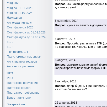
УПД 2026
Вопрос.
как найти форму образца о т
доставку груза?
УПД до 01.01.2026
УПД до 01.10.2024
Накладная
5 сентября, 2014
Акт оказания услуг
Вопрос.
нужна ли печать в документа
Счет-фактура 2026
Счет-фактура до 01.01.2026
Счет-фактура до 01.10.2024
8 августа, 2014
КС-2
Вопрос.
Просьба, увеличить в ТТН (ф
на три строчки. Изначально в програ
КС-3
ТТН (форма 1-Т)
Транспортная накладная
8 августа, 2014
Акт списания товаров
Вопрос.
скажите как в печатной форм
Акт сверки расчетов
корректировать печатную форму ТТН 
ПКО
РКО
8 октября, 2013
Платежное поручение
Вопрос.
Добрый день. Принципиальны
Платежка (налог)
на что либо влияет ли?
Платежное требование
Взнос наличными
16 апреля, 2013
Товарный чек