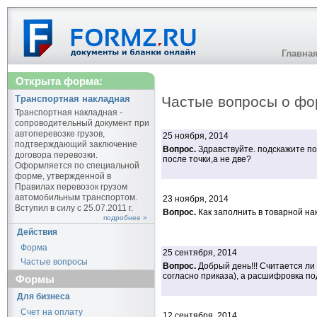
Главна
Открыта форма:
Транспортная накладная
Частые вопросы о фо
Транспортная накладная -
сопроводительный документ при
автоперевозке грузов,
25 ноября, 2014
подтверждающий заключение
Вопрос.
Здравствуйте. подскажите по
договора перевозки.
после точки,а не две?
Оформляется по специальной
форме, утвержденной в
Правилах перевозок грузом
автомобильным транспортом.
23 ноября, 2014
Вступил в силу с 25.07.2011 г.
Вопрос.
Как заполнить в товарной на
подробнее »
Действия
Форма
25 сентября, 2014
Частые вопросы
Вопрос.
Добрый день!!! Считается ли
согласно приказа), а расшифровка по
Формы
Для бизнеса
Счет на оплату
12 сентября, 2014